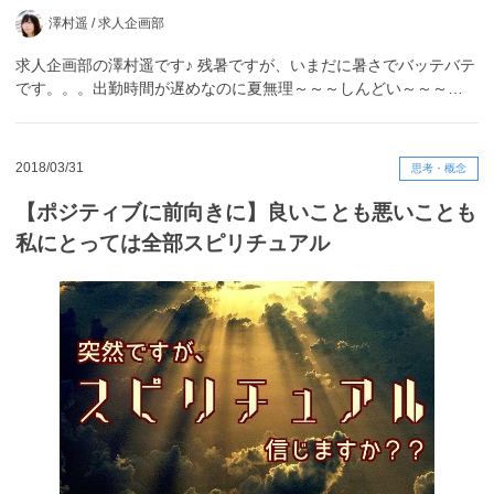
澤村遥 /
求人企画部
求人企画部の澤村遥です♪ 残暑ですが、いまだに暑さでバッテバテ
です。。。出勤時間が遅めなのに夏無理～～～しんどい～～～…
2018/03/31
思考・概念
【ポジティブに前向きに】良いことも悪いことも
私にとっては全部スピリチュアル