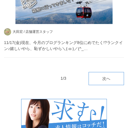
大田宏 /
店舗運営スタッフ
11/17(金)現在、今月のブログランキング8位にめでたく!?ランクイ
ン♪嬉しいやら、恥ずかしいやら＼(-o-)／(^_…
1/3
次へ