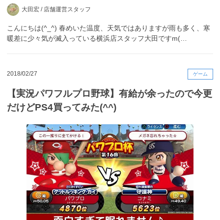
大田宏 /
店舗運営スタッフ
こんにちは(^_^) 春めいた温度、天気ではありますが雨も多く、寒
暖差に少々気が滅入っている横浜店スタッフ大田ですm(…
2018/02/27
ゲーム
【実況パワフルプロ野球】有給が余ったので今更
だけどPS4買ってみた(^^)