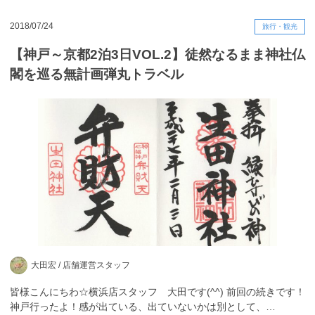
2018/07/24
旅行・観光
【神戸～京都2泊3日VOL.2】徒然なるまま神社仏
閣を巡る無計画弾丸トラベル
大田宏 /
店舗運営スタッフ
皆様こんにちわ☆横浜店スタッフ 大田です(^^) 前回の続きです！
神戸行ったよ！感が出ている、出ていないかは別として、…