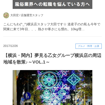
大田宏 /
店舗運営スタッフ
こんにちわ(^_^)横浜店スタッフ大田です☆ 道産子のの私も今年で
関東に来て3年目、、、熱さや寒さにも慣れ、10kg増…
2017/12/26
グルメ・料理・お酒
【横浜・関内】夢見る乙女グループ横浜店の周辺
地域を散策♪～VOL.1～