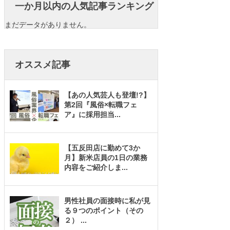
一か月以内の人気記事ランキング
まだデータがありません。
オススメ記事
【あの人気芸人も登壇!?】
第2回『風俗×転職フェ
ア』に採用担当
...
【五反田店に勤めて3か
月】新米店員の1日の業務
内容をご紹介しま
...
男性社員の面接時に私が見
る９つのポイント（その
２）
...