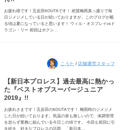
お疲れ様です！五反田KOUTAです！ 絶賛梅雨真っ盛りで毎
日ジメジメしている日が続いておりますが、このブログが載
る頃は夏になっていると思います！ ウィル・オスプレイvsド
ラゴン・リー 前回はボクシ…
こうた
/
店舗運営スタッフ
【新日本プロレス】過去最高に熱かっ
た『ベストオブスーパージュニア
2019』!!
お疲れさまです！五反田のKOUTAです！ 梅雨時のジメジメ
した日が続いております。気温の差も激しいので、体調管理
を怠らず業務に励んでいる今日この頃です。 今回も前回に引
き続き、好きなプロレスの話題、「新日本…