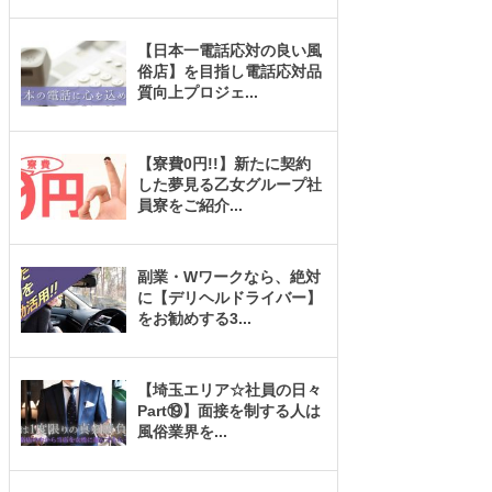
【日本一電話応対の良い風
俗店】を目指し電話応対品
質向上プロジェ
...
【寮費0円!!】新たに契約
した夢見る乙女グループ社
員寮をご紹介
...
副業・Wワークなら、絶対
に【デリヘルドライバー】
をお勧めする3
...
【埼玉エリア☆社員の日々
Part⑲】面接を制する人は
風俗業界を
...