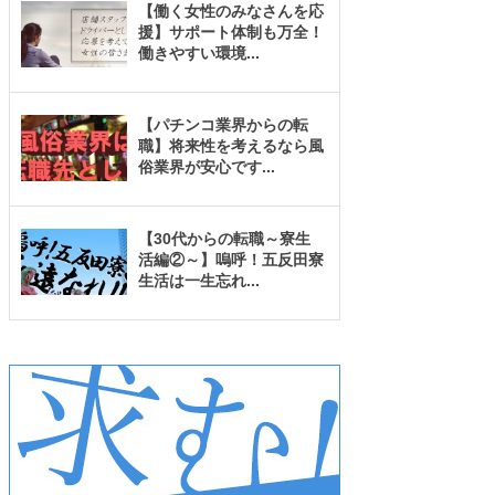
【働く女性のみなさんを応
援】サポート体制も万全！
働きやすい環境
...
【パチンコ業界からの転
職】将来性を考えるなら風
俗業界が安心です
...
【30代からの転職～寮生
活編②～】嗚呼！五反田寮
生活は一生忘れ
...