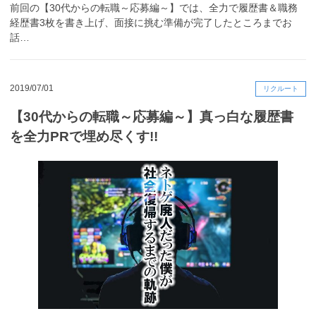
前回の【30代からの転職～応募編～】では、全力で履歴書＆職務
経歴書3枚を書き上げ、面接に挑む準備が完了したところまでお
話…
2019/07/01
リクルート
【30代からの転職～応募編～】真っ白な履歴書
を全力PRで埋め尽くす!!