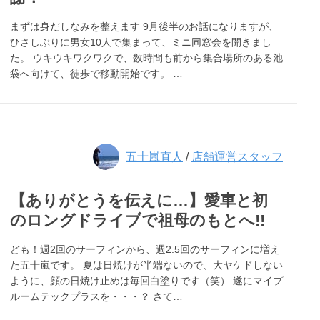
まずは身だしなみを整えます 9月後半のお話になりますが、
ひさしぶりに男女10人で集まって、ミニ同窓会を開きまし
た。 ウキウキワクワクで、数時間も前から集合場所のある池
袋へ向けて、徒歩で移動開始です。 …
五十嵐直人
/
店舗運営スタッフ
【ありがとうを伝えに…】愛車と初
のロングドライブで祖母のもとへ!!
ども！週2回のサーフィンから、週2.5回のサーフィンに増え
た五十嵐です。 夏は日焼けが半端ないので、大ヤケドしない
ように、顔の日焼け止めは毎回白塗りです（笑） 遂にマイプ
ルームテックプラスを・・・？ さて…