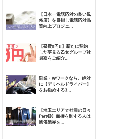
【日本一電話応対の良い風
俗店】を目指し電話応対品
質向上プロジェ
...
【寮費0円!!】新たに契約
した夢見る乙女グループ社
員寮をご紹介
...
副業・Wワークなら、絶対
に【デリヘルドライバー】
をお勧めする3
...
【埼玉エリア☆社員の日々
Part⑲】面接を制する人は
風俗業界を
...