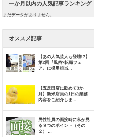
一か月以内の人気記事ランキング
まだデータがありません。
オススメ記事
【あの人気芸人も登壇!?】
第2回『風俗×転職フェ
ア』に採用担当
...
【五反田店に勤めて3か
月】新米店員の1日の業務
内容をご紹介しま
...
男性社員の面接時に私が見
る９つのポイント（その
２）
...