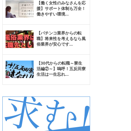
【働く女性のみなさんを応
援】サポート体制も万全！
働きやすい環境
...
【パチンコ業界からの転
職】将来性を考えるなら風
俗業界が安心です
...
【30代からの転職～寮生
活編②～】嗚呼！五反田寮
生活は一生忘れ
...