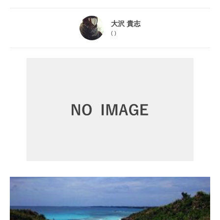
大沢 貴志
(
)