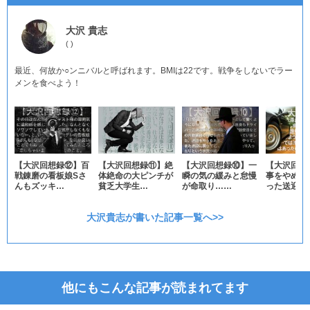
大沢 貴志
(
)
最近、何故か○ンニバルと呼ばれます。BMIは22です。戦争をしないでラー
メンを食べよう！
【大沢回想録⑫】百
【大沢回想録⑪】絶
【大沢回想録⑩】一
【大沢回想
戦錬磨の看板娘Sさ
体絶命の大ピンチが
瞬の気の緩みと怠慢
事をやめよ
んもズッキ…
貧乏大学生…
が命取り……
った送迎中
大沢貴志が書いた記事一覧へ>>
他にもこんな記事が読まれてます