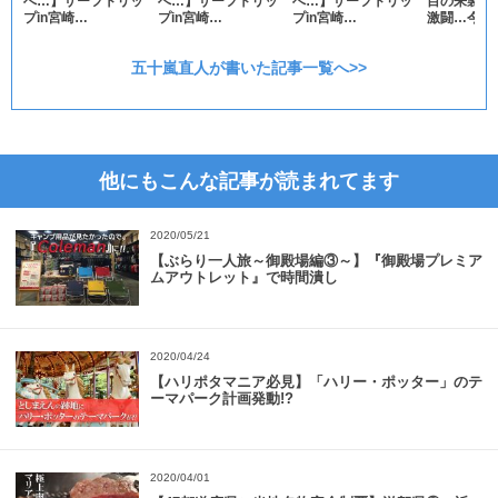
へ…】サーフトリッ
へ…】サーフトリッ
へ…】サーフトリッ
目の来襲！
プin宮崎…
プin宮崎…
プin宮崎…
激闘…今年
五十嵐直人が書いた記事一覧へ>>
他にもこんな記事が読まれてます
2020/05/21
【ぶらり一人旅～御殿場編③～】『御殿場プレミア
ムアウトレット』で時間潰し
2020/04/24
【ハリポタマニア必見】「ハリー・ポッター」のテ
ーマパーク計画発動!?
2020/04/01