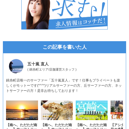
この記事を書いた人
五十嵐 直人
(
錦糸町エリア
/
店舗運営スタッフ
)
錦糸町店唯一のサーファー「五十嵐直人」です！仕事もプライベートも楽
しくがモットーです(*^^*)リアルサーファーの方、丘サーファーの方、ネッ
トサーファーの方！是非お待ちしております！
【南へ、ただただ南
【南へ、ただただ南
【南へ、ただただ南
【アシダカ