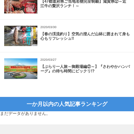
【47都道府県ご当地名物完全制覇】滋賀県②～近
江牛の贅沢ランチ！～
2020/03/30
【春の渓流釣り】空気の澄んだ山林に囲まれて身も
心もリフレッシュ!!
2020/03/27
【ぶらり一人旅～御殿場編②～】『さわやかハンバ
ーグ』の待ち時間にビックリ!?
一か月以内の人気記事ランキング
まだデータがありません。