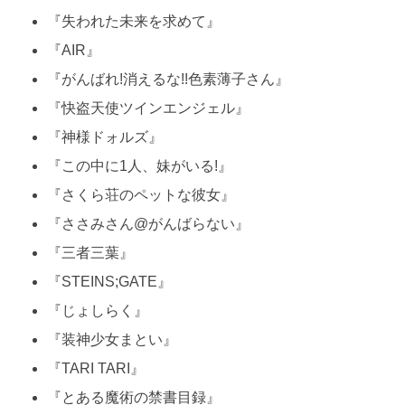
『失われた未来を求めて』
『AIR』
『がんばれ!消えるな!!色素薄子さん』
『快盗天使ツインエンジェル』
『神様ドォルズ』
『この中に1人、妹がいる!』
『さくら荘のペットな彼女』
『ささみさん@がんばらない』
『三者三葉』
『STEINS;GATE』
『じょしらく』
『装神少女まとい』
『TARI TARI』
『とある魔術の禁書目録』