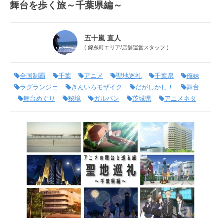
舞台を歩く旅～千葉県編～
五十嵐 直人
(
錦糸町エリア
/
店舗運営スタッフ
)
全国制覇
千葉
アニメ
聖地巡礼
千葉県
俺妹
ラグランジェ
きんいろモザイク
だがしかし！
舞台
舞台めぐり
秘境
ガルパン
茨城県
アニメネタ