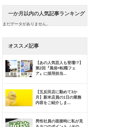
一か月以内の人気記事ランキング
まだデータがありません。
オススメ記事
【あの人気芸人も登壇!?】
第2回『風俗×転職フェ
ア』に採用担当
...
【五反田店に勤めて3か
月】新米店員の1日の業務
内容をご紹介しま
...
男性社員の面接時に私が見
る９つのポイント（その