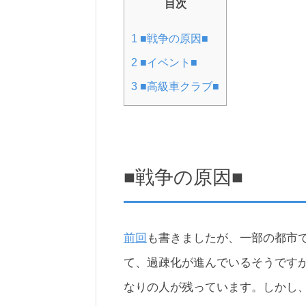
目次
1
■戦争の原因■
2
■イベント■
3
■高級車クラブ■
■戦争の原因■
前回
も書きましたが、一部の都市
て、過疎化が進んでいるそうです
なりの人が残っています。しかし