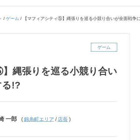
ト
/
ゲーム
/
【マフィアシティ⑤】縄張りを巡る小競り合いが全面戦争に
ゲーム
⑤】縄張りを巡る小競り合い
る!?
崎 一郎
(
錦糸町エリア
/
店長
)