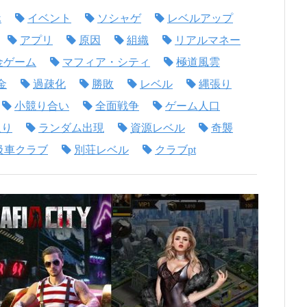
ホ
イベント
ソシャゲ
レベルアップ
アプリ
原因
組織
リアルマネー
金ゲーム
マフィア・シティ
極道風雲
金
過疎化
勝敗
レベル
縄張り
小競り合い
全面戦争
ゲーム人口
取り
ランダム出現
資源レベル
奇襲
級車クラブ
別荘レベル
クラブpt