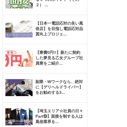
２）
...
【日本一電話応対の良い風
俗店】を目指し電話応対品
質向上プロジェ
...
【寮費0円!!】新たに契約
した夢見る乙女グループ社
員寮をご紹介
...
副業・Wワークなら、絶対
に【デリヘルドライバー】
をお勧めする3
...
【埼玉エリア☆社員の日々
Part⑲】面接を制する人は
風俗業界を
...