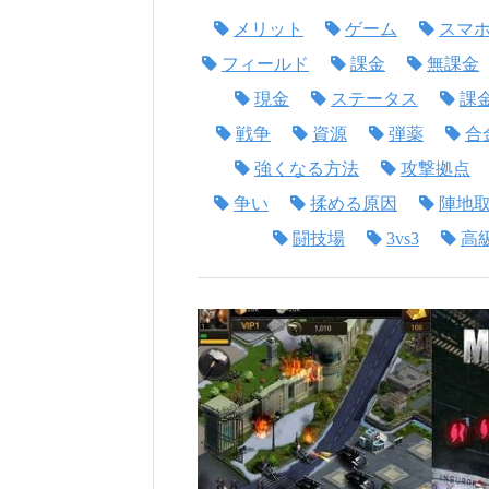
メリット
ゲーム
スマ
フィールド
課金
無課金
現金
ステータス
課
戦争
資源
弾薬
合
強くなる方法
攻撃拠点
争い
揉める原因
陣地
闘技場
3vs3
高