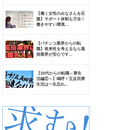
【働く女性のみなさんを応
援】サポート体制も万全！
働きやすい環境
...
【パチンコ業界からの転
職】将来性を考えるなら風
俗業界が安心です
...
【30代からの転職～寮生
活編②～】嗚呼！五反田寮
生活は一生忘れ
...