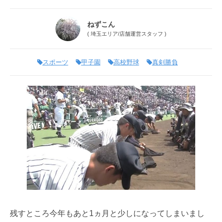
ねずこん
(
埼玉エリア
/
店舗運営スタッフ
)
スポーツ
甲子園
高校野球
真剣勝負
残すところ今年もあと1ヵ月と少しになってしまいまし