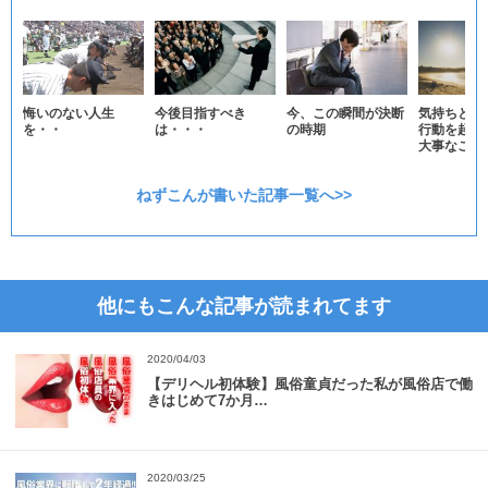
今後目指すべき
今、この瞬間が決断
気持ちと体
悔いのない人生
は・・・
の時期
行動を起こ
を・・
大事なこと
ねずこんが書いた記事一覧へ>>
他にもこんな記事が読まれてます
2020/04/03
【デリヘル初体験】風俗童貞だった私が風俗店で働
きはじめて7か月…
2020/03/25