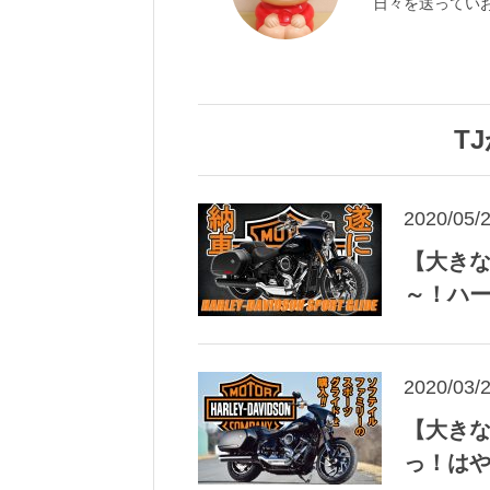
日々を送ってい
T
2020/05/
【大き
～！ハー
2020/03/
【大き
っ！は