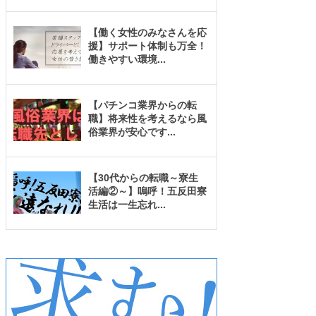
【働く女性のみなさんを応
援】サポート体制も万全！
働きやすい環境
...
【パチンコ業界からの転
職】将来性を考えるなら風
俗業界が安心です
...
【30代からの転職～寮生
活編②～】嗚呼！五反田寮
生活は一生忘れ
...