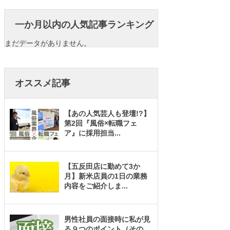
一か月以内の人気記事ランキング
まだデータがありません。
オススメ記事
【あの人気芸人も登壇!?】
第2回『風俗×転職フェ
ア』に採用担当
...
【五反田店に勤めて3か
月】新米店員の1日の業務
内容をご紹介しま
...
男性社員の面接時に私が見
る９つのポイント（その