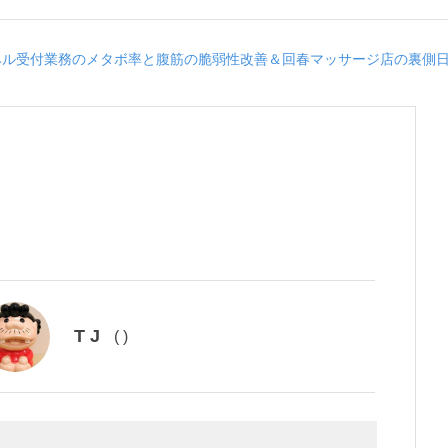
ヘル受付業務のメタボ率と腹筋の脆弱性改善＆回春マッサージ店の裏側
T J
(
)