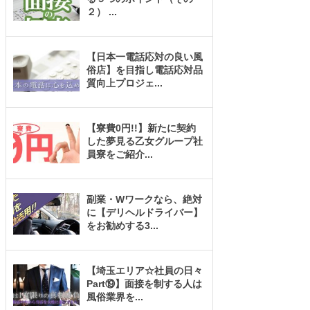
２）
...
【日本一電話応対の良い風
俗店】を目指し電話応対品
質向上プロジェ
...
【寮費0円!!】新たに契約
した夢見る乙女グループ社
員寮をご紹介
...
副業・Wワークなら、絶対
に【デリヘルドライバー】
をお勧めする3
...
【埼玉エリア☆社員の日々
Part⑲】面接を制する人は
風俗業界を
...