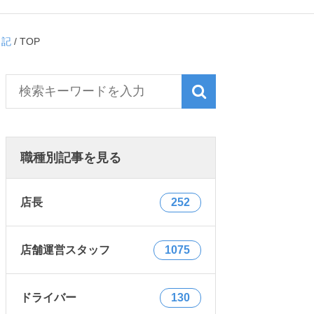
日記
/
TOP
職種別記事を見る
店長
252
店舗運営スタッフ
1075
ドライバー
130