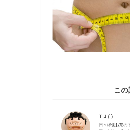
この
T J
( )
日々縁側お茶の