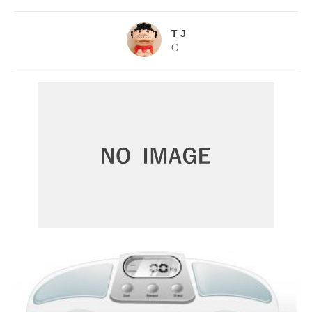
T J
(
)