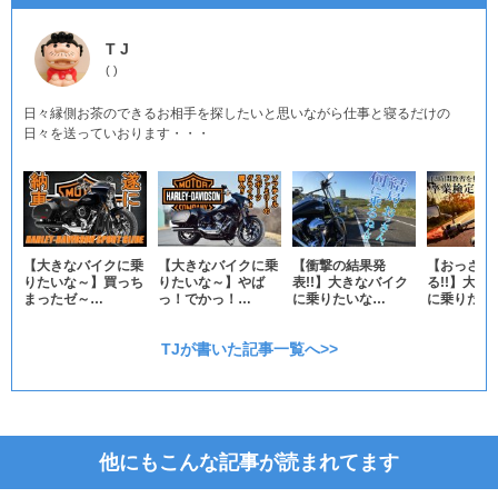
T J
(
)
日々縁側お茶のできるお相手を探したいと思いながら仕事と寝るだけの
日々を送っていおります・・・
【大きなバイクに乗
【大きなバイクに乗
【衝撃の結果発
【おっさん
りたいな～】買っち
りたいな～】やば
表!!】大きなバイク
る!!】大き
まったゼ～…
っ！でかっ！…
に乗りたいな…
に乗りたい
TJが書いた記事一覧へ>>
他にもこんな記事が読まれてます