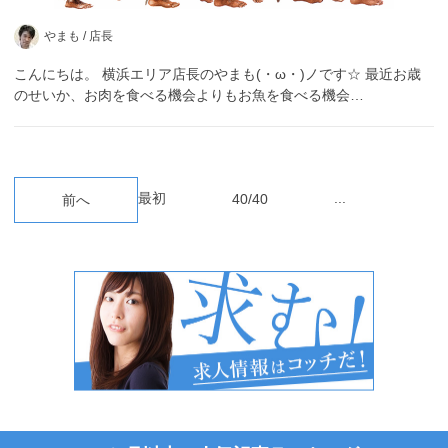
やまも /
店長
こんにちは。 横浜エリア店長のやまも(・ω・)ノです☆ 最近お歳
のせいか、お肉を食べる機会よりもお魚を食べる機会…
最初
...
40/40
前へ