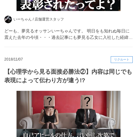
いーちゃん /
店舗運営スタッフ
どーも、夢見るオッサンいーちゃんです。 明日をも知れぬ毎日に
震えた去年の今頃・・・過去記事にも夢見る乙女に入社した経緯…
2018/11/07
リクルート
【心理学から見る面接必勝法②】内容は同じでも
表現によって伝わり方が違う!?