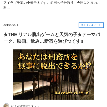
アイラブ千葉の小橋圭太です。前回の予告通り、今回は釣果のご
報…
2019/09/24
エンタメ & アート
★THE リアル脱出ゲームと天気の子★テーマパ
ーク、映画、飲み…新宿を遊びつくす!!
YS /
店舗運営スタッフ