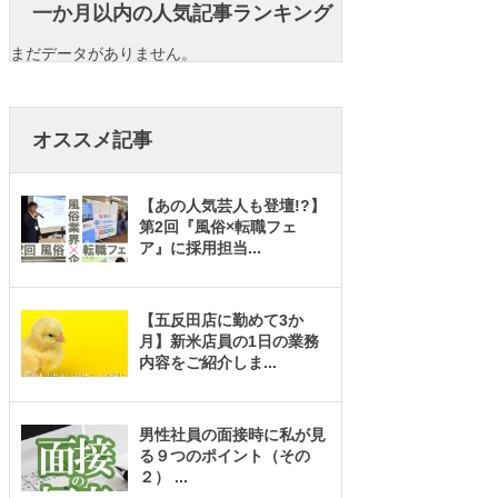
一か月以内の人気記事ランキング
まだデータがありません。
オススメ記事
【あの人気芸人も登壇!?】
第2回『風俗×転職フェ
ア』に採用担当
...
【五反田店に勤めて3か
月】新米店員の1日の業務
内容をご紹介しま
...
男性社員の面接時に私が見
る９つのポイント（その
２）
...