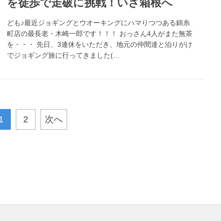
を徒歩で走破に挑戦！いざ箱根へ
ども♪最近ジョギングとウオーキングにハマりつつある錦糸
町店の最長老・木崎一郎です！！！ おっさん4人がまた無茶
を・・・ 先日、3連休をいただき、地元の仲間達と泊りがけ
でジョギング旅に行ってきました(…
1
2
次へ