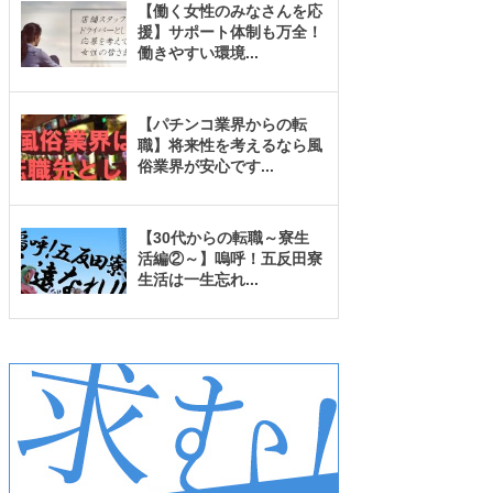
【働く女性のみなさんを応
援】サポート体制も万全！
働きやすい環境
...
【パチンコ業界からの転
職】将来性を考えるなら風
俗業界が安心です
...
【30代からの転職～寮生
活編②～】嗚呼！五反田寮
生活は一生忘れ
...