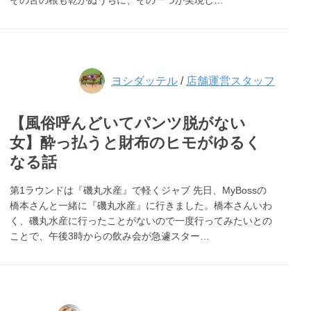
その舌の根も乾かぬうちに、その一つが実現し…
ヨシダッテル
/
店舗運営スタッフ
【風俗呼んどいてパンツ脱がない
女】酔っ払うと財布のヒモがゆるく
なる話
第1ラウンドは『磯丸水産』で軽くジャブ 先日、MyBossの
橋本さんと一緒に『磯丸水産』に行きました。橋本さんいわ
く、磯丸水産に行ったことがないので一度行ってみたいとの
ことで、午後3時からの飲み会が急遽スター…