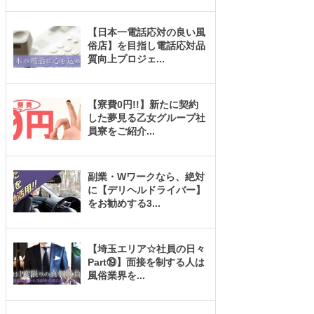
【日本一電話応対の良い風
俗店】を目指し電話応対品
質向上プロジェ
...
【寮費0円!!】新たに契約
した夢見る乙女グループ社
員寮をご紹介
...
副業・Wワークなら、絶対
に【デリヘルドライバー】
をお勧めする3
...
【埼玉エリア☆社員の日々
Part⑲】面接を制する人は
風俗業界を
...