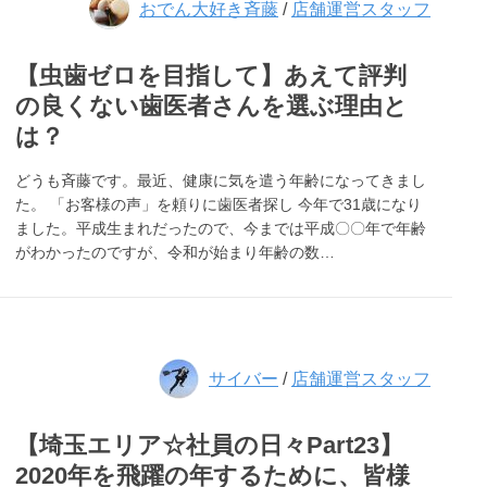
おでん大好き斉藤
/
店舗運営スタッフ
【虫歯ゼロを目指して】あえて評判
の良くない歯医者さんを選ぶ理由と
は？
どうも斉藤です。最近、健康に気を遣う年齢になってきまし
た。 「お客様の声」を頼りに歯医者探し 今年で31歳になり
ました。平成生まれだったので、今までは平成〇〇年で年齢
がわかったのですが、令和が始まり年齢の数…
サイバー
/
店舗運営スタッフ
【埼玉エリア☆社員の日々Part23】
2020年を飛躍の年するために、皆様