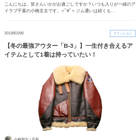
こんにちは。皆さんいかがお過ごしですか？いつも入りが一緒のア
イラブ千葉の小橋圭太です。∩ﾟ∀ﾟ∩ ジム通いは続くも…
2019/02/06
ファッション
【冬の最強アウター「B-3」】一生付き合えるア
イテムとして1着は持っていたい！
小林智志 /
店長