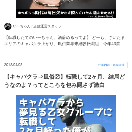
いーちゃん /
店舗運営スタッフ
【転職したてのいーちゃん、酒辞めるってよ】 どーも、さいたま
エリアのキャバクラ上がり、風俗業界未経験転職組、今年43歳…
2018/04/08
仕事内容・職場環境
【キャバクラ⇒風俗②】転職して2ヶ月、結局ど
うなのよ？ってところを包み隠さず激白