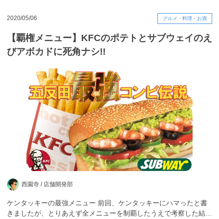
2020/05/06
グルメ・料理・お酒
【覇権メニュー】KFCのポテトとサブウェイのえ
びアボカドに死角ナシ!!
西園寺 /
店舗開発部
ケンタッキーの最強メニュー 前回、ケンタッキーにハマったと書
きましたが、とりあえず全メニューを制覇したうえで考察した結…