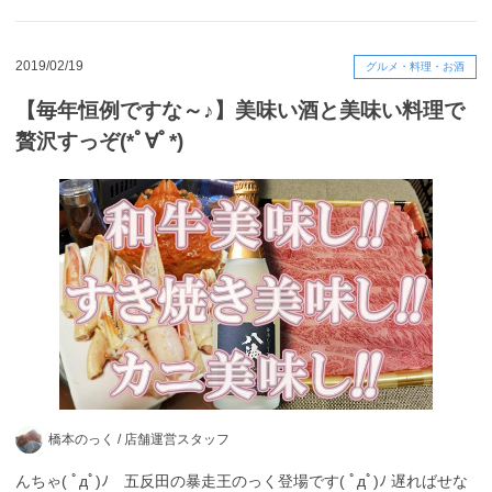
2019/02/19
グルメ・料理・お酒
【毎年恒例ですな～♪】美味い酒と美味い料理で
贅沢すっぞ(*ﾟ∀ﾟ*)
橋本のっく /
店舗運営スタッフ
んちゃ( ﾟдﾟ)ﾉ 五反田の暴走王のっく登場です( ﾟдﾟ)ﾉ 遅ればせな