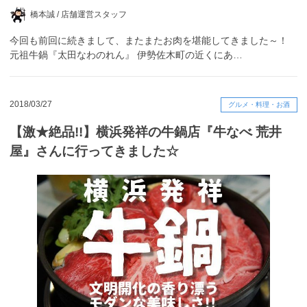
橋本誠 /
店舗運営スタッフ
今回も前回に続きまして、またまたお肉を堪能してきました～！
元祖牛鍋『太田なわのれん』 伊勢佐木町の近くにあ…
2018/03/27
グルメ・料理・お酒
【激★絶品!!】横浜発祥の牛鍋店『牛なべ 荒井
屋』さんに行ってきました☆