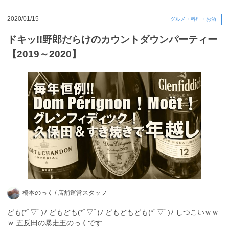
2020/01/15
グルメ・料理・お酒
ドキッ!!野郎だらけのカウントダウンパーティー
【2019～2020】
橋本のっく /
店舗運営スタッフ
ども(*ﾟ▽ﾟ)ﾉ どもども(*ﾟ▽ﾟ)ﾉ どもどもども(*ﾟ▽ﾟ)ﾉ しつこいｗｗ
ｗ 五反田の暴走王のっくです…