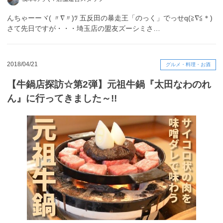
んちゃーーヾ( 〃∇〃)ﾂ 五反田の暴走王「のっく」でっせq(≧∇≦＊)
さて先日ですが・・・埼玉店の盟友ズーシミさ…
2018/04/21
グルメ・料理・お酒
【牛鍋店探訪☆第2弾】元祖牛鍋『太田なわのれ
ん』に行ってきました～!!