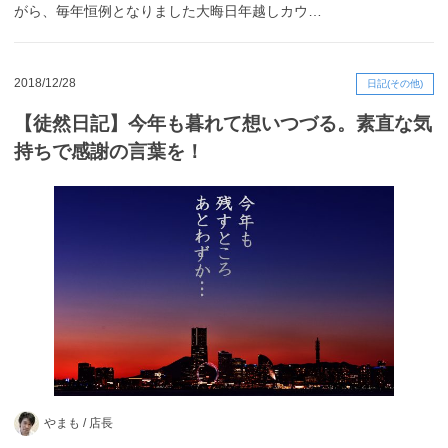
がら、毎年恒例となりました大晦日年越しカウ…
2018/12/28
日記(その他)
【徒然日記】今年も暮れて想いつづる。素直な気
持ちで感謝の言葉を！
やまも /
店長