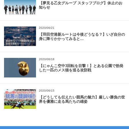
【夢見る乙女グループ スタッフブログ】休止のお
知らせ
2020/06/21
【羽田空港新ルートは今後どうなる？】いざ自分の
身に降りかかってみると…
2020/06/18
【にゃんこ空中3回転を目撃！】とある公園で勃発
した一匹のメス猫を巡る攻防戦
2020/06/15
【どうしても伝えたい競馬の魅力】厳しい勝負の世
界を優雅に走る馬たちの雄姿