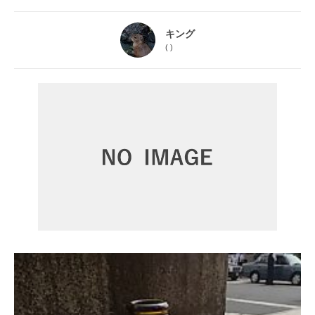
キング
(
)