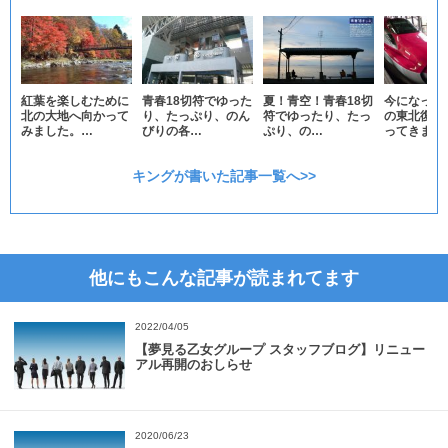
紅葉を楽しむために
青春18切符でゆった
夏！青空！青春18切
今になって
北の大地へ向かって
り、たっぷり、のん
符でゆったり、たっ
の東北復興
みました。…
びりの各…
ぷり、の…
ってきまし
キングが書いた記事一覧へ>>
他にもこんな記事が読まれてます
2022/04/05
【夢見る乙女グループ スタッフブログ】リニュー
アル再開のおしらせ
2020/06/23