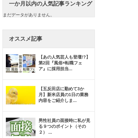
一か月以内の人気記事ランキング
まだデータがありません。
オススメ記事
【あの人気芸人も登壇!?】
第2回『風俗×転職フェ
ア』に採用担当
...
【五反田店に勤めて3か
月】新米店員の1日の業務
内容をご紹介しま
...
男性社員の面接時に私が見
る９つのポイント（その
２）
...