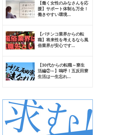
【働く女性のみなさんを応
援】サポート体制も万全！
働きやすい環境
...
【パチンコ業界からの転
職】将来性を考えるなら風
俗業界が安心です
...
【30代からの転職～寮生
活編②～】嗚呼！五反田寮
生活は一生忘れ
...