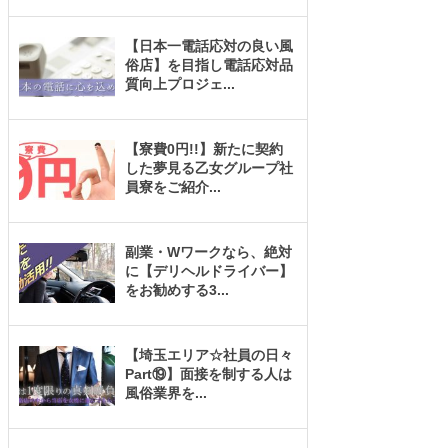
【日本一電話応対の良い風
俗店】を目指し電話応対品
質向上プロジェ
...
【寮費0円!!】新たに契約
した夢見る乙女グループ社
員寮をご紹介
...
副業・Wワークなら、絶対
に【デリヘルドライバー】
をお勧めする3
...
【埼玉エリア☆社員の日々
Part⑲】面接を制する人は
風俗業界を
...