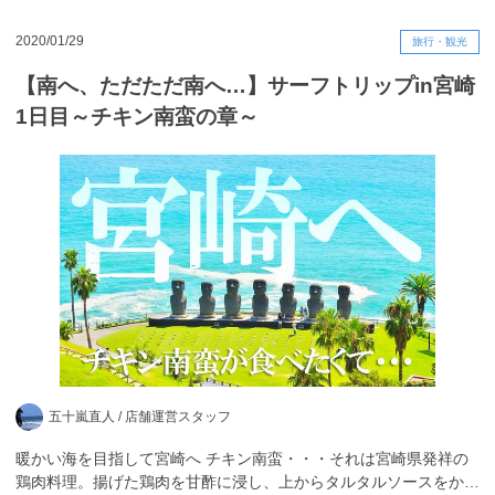
2020/01/29
旅行・観光
【南へ、ただただ南へ…】サーフトリップin宮崎
1日目～チキン南蛮の章～
五十嵐直人 /
店舗運営スタッフ
暖かい海を目指して宮崎へ チキン南蛮・・・それは宮崎県発祥の
鶏肉料理。揚げた鶏肉を甘酢に浸し、上からタルタルソースをか…