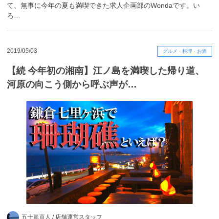
て、無事に今年の夏も満喫できた求人企画部のWondaです。い
ろ…
2019/05/03
グルメ・料理・お酒
【続 今年初の湘南】江ノ島を満喫した帰り道、
河原の向こう側から呼ぶ声が…
五十嵐直人 /
店舗運営スタッフ