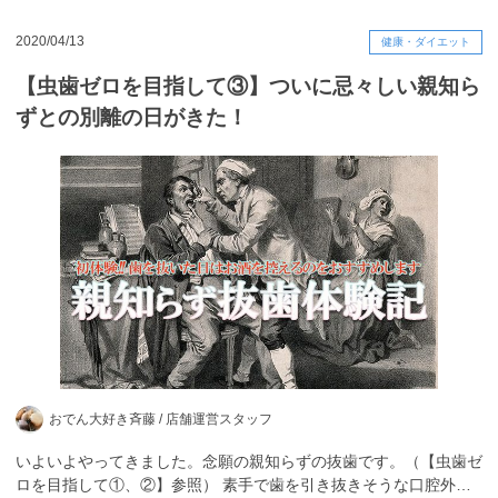
2020/04/13
健康・ダイエット
【虫歯ゼロを目指して③】ついに忌々しい親知ら
ずとの別離の日がきた！
おでん大好き斉藤 /
店舗運営スタッフ
いよいよやってきました。念願の親知らずの抜歯です。（【虫歯ゼ
ロを目指して①、②】参照） 素手で歯を引き抜きそうな口腔外…