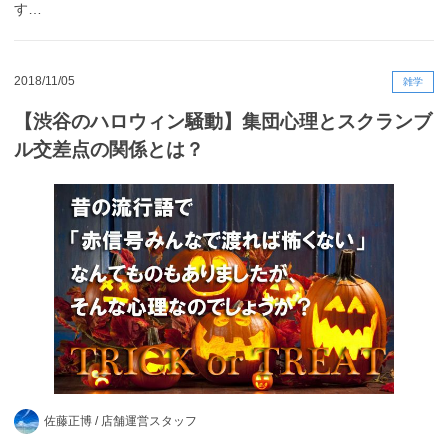
す…
2018/11/05
雑学
【渋谷のハロウィン騒動】集団心理とスクランブ
ル交差点の関係とは？
佐藤正博 /
店舗運営スタッフ