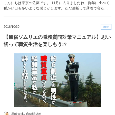
こんにちは東京の佐藤です。 11月に入りましたね。例年に比べて
暖かい日も多いような感じがします。ただ油断して薄着で寝た…
2018/10/30
雑学
【風俗ソムリエの職務質問対策マニュアル】思い
切って職質生活を楽しもう!?
黒崎大地 /
店舗開発部