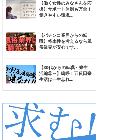
【働く女性のみなさんを応
援】サポート体制も万全！
働きやすい環境
...
【パチンコ業界からの転
職】将来性を考えるなら風
俗業界が安心です
...
【30代からの転職～寮生
活編②～】嗚呼！五反田寮
生活は一生忘れ
...