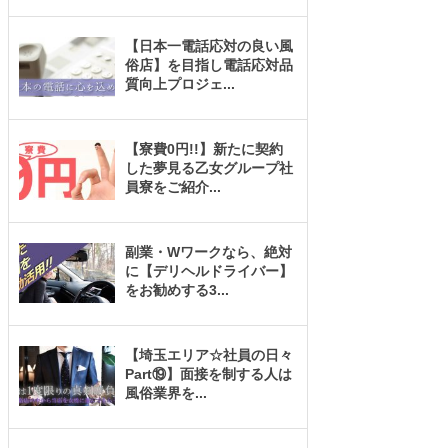
【日本一電話応対の良い風
俗店】を目指し電話応対品
質向上プロジェ
...
【寮費0円!!】新たに契約
した夢見る乙女グループ社
員寮をご紹介
...
副業・Wワークなら、絶対
に【デリヘルドライバー】
をお勧めする3
...
【埼玉エリア☆社員の日々
Part⑲】面接を制する人は
風俗業界を
...