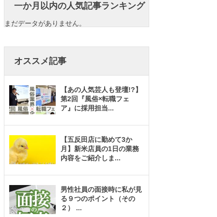
一か月以内の人気記事ランキング
まだデータがありません。
オススメ記事
【あの人気芸人も登壇!?】
第2回『風俗×転職フェ
ア』に採用担当
...
【五反田店に勤めて3か
月】新米店員の1日の業務
内容をご紹介しま
...
男性社員の面接時に私が見
る９つのポイント（その
２）
...