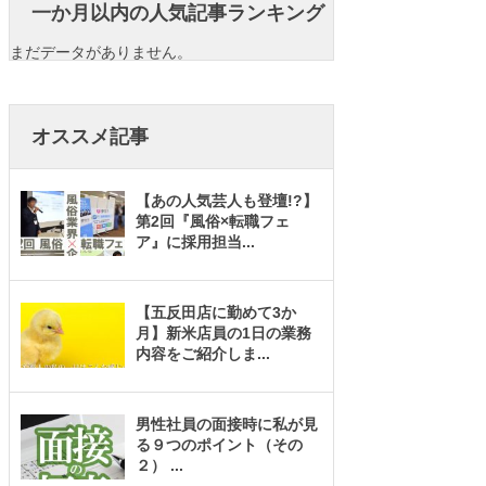
一か月以内の人気記事ランキング
まだデータがありません。
オススメ記事
【あの人気芸人も登壇!?】
第2回『風俗×転職フェ
ア』に採用担当
...
【五反田店に勤めて3か
月】新米店員の1日の業務
内容をご紹介しま
...
男性社員の面接時に私が見
る９つのポイント（その
２）
...