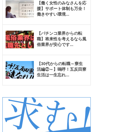
【働く女性のみなさんを応
援】サポート体制も万全！
働きやすい環境
...
【パチンコ業界からの転
職】将来性を考えるなら風
俗業界が安心です
...
【30代からの転職～寮生
活編②～】嗚呼！五反田寮
生活は一生忘れ
...