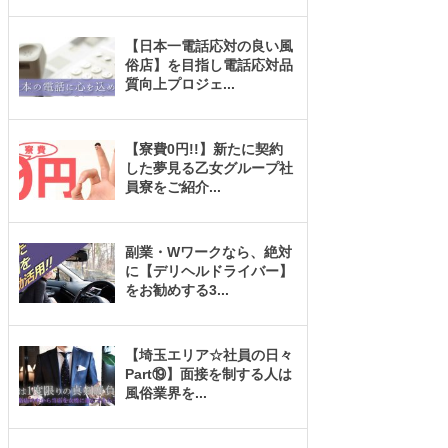
【日本一電話応対の良い風
俗店】を目指し電話応対品
質向上プロジェ
...
【寮費0円!!】新たに契約
した夢見る乙女グループ社
員寮をご紹介
...
副業・Wワークなら、絶対
に【デリヘルドライバー】
をお勧めする3
...
【埼玉エリア☆社員の日々
Part⑲】面接を制する人は
風俗業界を
...