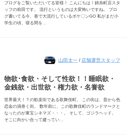
ブログをご覧いただいてる皆様！ こんにちは！錦糸町店スタ
ッフの前田です。 流行というものは大変怖いですね。 ブロ
グ書いてる今、巷で大流行しているポケ〇ンGO 私がまだ小
学生の頃、寝る間を…
山田太一
/
店舗運営スタッフ
物欲･食欲・そして性欲！！睡眠欲・
金銭欲・出世欲・権力欲・名誉欲
世界最大！？の歓楽街である歌舞伎町。 この街は、昔から色
恋金の渦巻く街。 数年前に、この歌舞伎町のランドマークと
なったのが東宝シネマズ・・・。 そして、ゴジラヘッド。
そこに向かい合って建ってい…