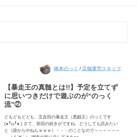
橋本のっく
/
店舗運営スタッフ
【暴走王の真髄とは!!】予定を立てず
に思いつきだけで遊ぶのが“のっく
流”②
どもどもどども、五反田の暴走王（悪戯王）のっくです
(๑╹ω╹๑ ) さて、前回の続きがですね、どうしても読みたい
と（誰からやねんｗｗｗ）・・・のことなので～～～～～～