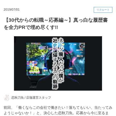
2019/07/01
リクルート
【30代からの転職～応募編～】真っ白な履歴書
を全力PRで埋め尽くす!!
恋秋刀魚 /
店舗運営スタッフ
前回、「働くならこの会社で働きたい！落ちてもいい、当たってみ
ようじゃないか！」と、決心した恋秋刀魚。応募から今に至るま