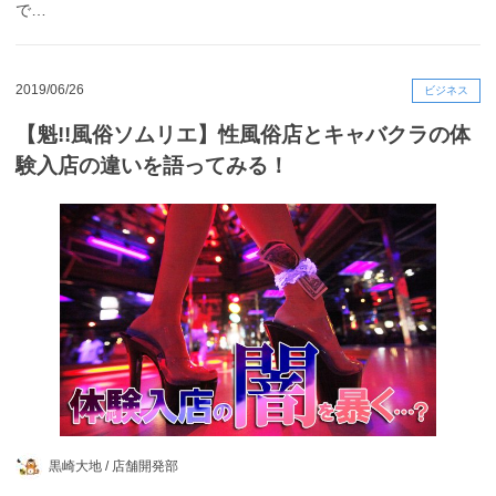
で…
2019/06/26
ビジネス
【魁!!風俗ソムリエ】性風俗店とキャバクラの体
験入店の違いを語ってみる！
黒崎大地 /
店舗開発部