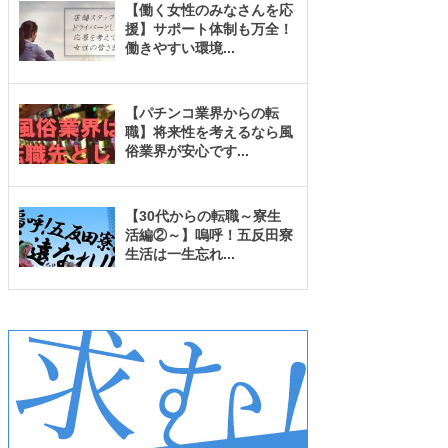
【働く女性のみなさんを応
援】サポート体制も万全！
働きやすい環境
...
【パチンコ業界からの転
職】将来性を考えるなら風
俗業界が安心です
...
【30代からの転職～寮生
活編②～】嗚呼！五反田寮
生活は一生忘れ
...