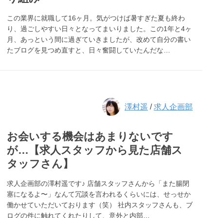
この業界に就職して16ヶ月。気がつけば暑すぎた夏も終わ
り、過ごしやすい日々となってまいりました。この1年と4ヶ
月、あっという間に過ぎていきましたが、改めて自分の書い
たブログを見つめ直すと、日々奮闘していたんだな…
澤村遥
/
求人企画部
お会いする機会はあまりないです
が…【求人スタッフから見た店舗ス
タッフさん】
求人企画部の澤村遥です♪ 店舗スタッフさんから「また腸閉
塞になるよ〜」なんて冗談を言われるくらいには、せっせか
働かせていただいております（笑） 社内スタッフさんも、ブ
ログの件に触れてくれたりして、意外と内部…