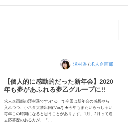
澤村遥
/
求人企画部
【個人的に感動的だった新年会】2020
年も夢があふれる夢乙グループに!!
求人企画部の澤村遥です♪(*´ω｀*) 今回は新年会の感想やら
入れつつ、小ネタ大放出回(*ﾉωﾉ) ★今年もまたいらっしゃい
毎年この時期になると思うことがあります。1月、2月って過
去応募歴のある方が、「…