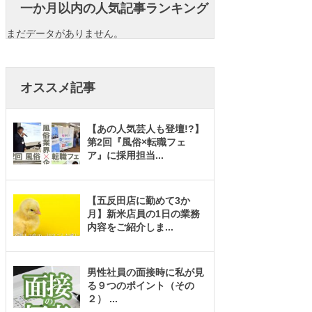
一か月以内の人気記事ランキング
まだデータがありません。
オススメ記事
【あの人気芸人も登壇!?】
第2回『風俗×転職フェ
ア』に採用担当
...
【五反田店に勤めて3か
月】新米店員の1日の業務
内容をご紹介しま
...
男性社員の面接時に私が見
る９つのポイント（その
２）
...