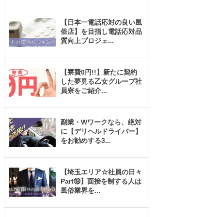
【日本一電話応対の良い風
俗店】を目指し電話応対品
質向上プロジェ
...
【寮費0円!!】新たに契約
した夢見る乙女グループ社
員寮をご紹介
...
副業・Wワークなら、絶対
に【デリヘルドライバー】
をお勧めする3
...
【埼玉エリア☆社員の日々
Part⑲】面接を制する人は
風俗業界を
...