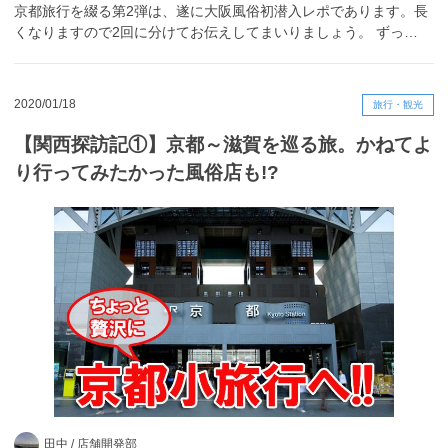
京都旅行を綴る第2弾は、遂に大阪風俗初潜入レポであります。長
くなりますので2回に分けてお伝えしてまいりましょう。 ずっ…
2020/01/18
旅行・観光
【関西探訪記①】京都～滋賀を巡る旅。かねてよ
り行ってみたかった風俗店も!?
田中 /
店舗開発部