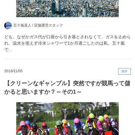
五十嵐直人 /
店舗運営スタッフ
ども。なぜかガス代が口座から引き落とされなくて、ガスを止めら
れ、温水を使えず冷水シャワーで1か月過ごしたのは私、五十嵐
で…
2018/11/05
雑学
【クリーンなギャンブル】突然ですが競馬って儲
かると思いますか？～その1～