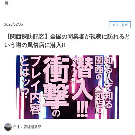
自…
2020/02/05
旅行・観光
【関西探訪記②】全国の同業者が視察に訪れると
いう噂の風俗店に潜入!!
田中 /
店舗開発部