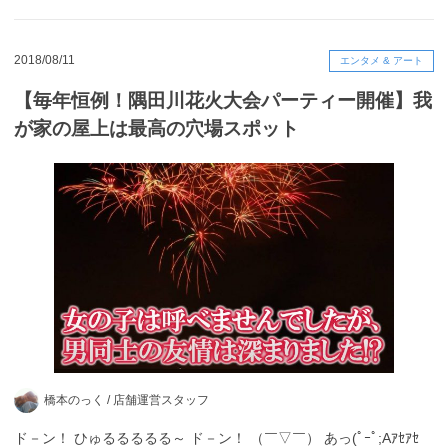
2018/08/11
エンタメ & アート
【毎年恒例！隅田川花火大会パーティー開催】我
が家の屋上は最高の穴場スポット
橋本のっく /
店舗運営スタッフ
ド－ン！ ひゅるるるるる～ ド－ン！ （￣▽￣） あっ(ﾟｰﾟ;Aｱｾｱｾ