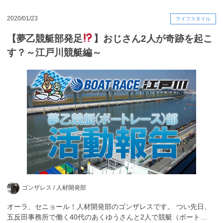
2020/01/23
ライフスタイル
【夢乙競艇部発足
】おじさん2人が奇跡を起こ
す？～江戸川競艇編～
ゴンザレス /
人材開発部
オーラ、セニョール！人材開発部のゴンザレスです。 つい先日、
五反田事務所で働く40代のあくゆうさんと2人で競艇（ボート…