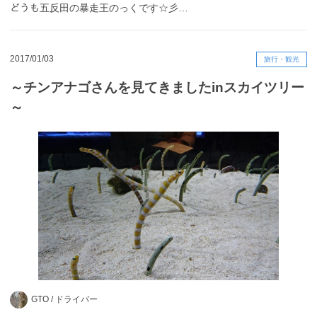
どうも五反田の暴走王のっくです☆彡…
2017/01/03
旅行・観光
～チンアナゴさんを見てきましたinスカイツリー
～
GTO /
ドライバー