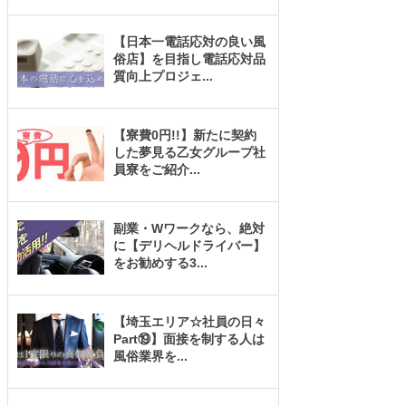
【日本一電話応対の良い風
俗店】を目指し電話応対品
質向上プロジェ
...
【寮費0円!!】新たに契約
した夢見る乙女グループ社
員寮をご紹介
...
副業・Wワークなら、絶対
に【デリヘルドライバー】
をお勧めする3
...
【埼玉エリア☆社員の日々
Part⑲】面接を制する人は
風俗業界を
...