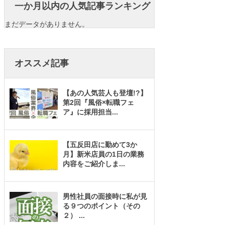
一か月以内の人気記事ランキング
まだデータがありません。
オススメ記事
【あの人気芸人も登壇!?】
第2回『風俗×転職フェ
ア』に採用担当
...
【五反田店に勤めて3か
月】新米店員の1日の業務
内容をご紹介しま
...
男性社員の面接時に私が見
る９つのポイント（その
２）
...