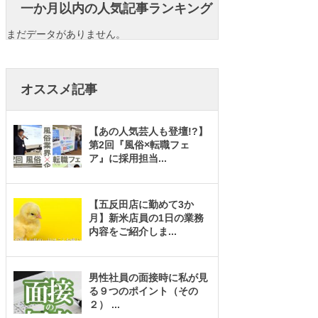
一か月以内の人気記事ランキング
まだデータがありません。
オススメ記事
【あの人気芸人も登壇!?】
第2回『風俗×転職フェ
ア』に採用担当
...
【五反田店に勤めて3か
月】新米店員の1日の業務
内容をご紹介しま
...
男性社員の面接時に私が見
る９つのポイント（その
２）
...