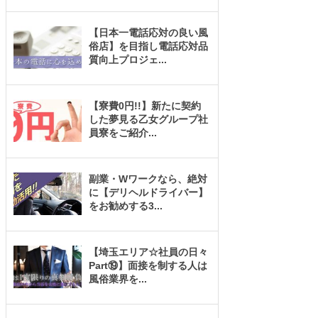
【日本一電話応対の良い風
俗店】を目指し電話応対品
質向上プロジェ
...
【寮費0円!!】新たに契約
した夢見る乙女グループ社
員寮をご紹介
...
副業・Wワークなら、絶対
に【デリヘルドライバー】
をお勧めする3
...
【埼玉エリア☆社員の日々
Part⑲】面接を制する人は
風俗業界を
...