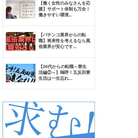
【働く女性のみなさんを応
援】サポート体制も万全！
働きやすい環境
...
【パチンコ業界からの転
職】将来性を考えるなら風
俗業界が安心です
...
【30代からの転職～寮生
活編②～】嗚呼！五反田寮
生活は一生忘れ
...