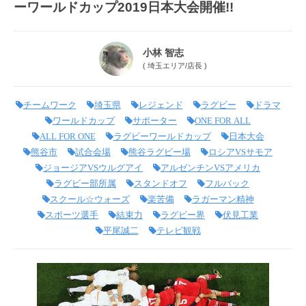
ーワールドカップ2019日本大会開催!!
小林 智志
(
埼玉エリア
/
店長
)
チームワーク
埼玉県
レジェンド
ラグビー
ドラマ
ワールドカップ
サポーター
ONE FOR ALL
ALL FOR ONE
ラグビーワールドカップ
日本大会
熊谷市
試合会場
熊谷ラグビー場
ロシアVSサモア
ジョージアVSウルグアイ
アルゼンチンVSアメリカ
ラグビー部所属
スタンドオフ
フルバック
スクール☆ウォーズ
楽苦備
ラガーマン精神
スポーツ選手
結束力
ラグビー界
伏見工業
平尾誠二
テレビ観戦