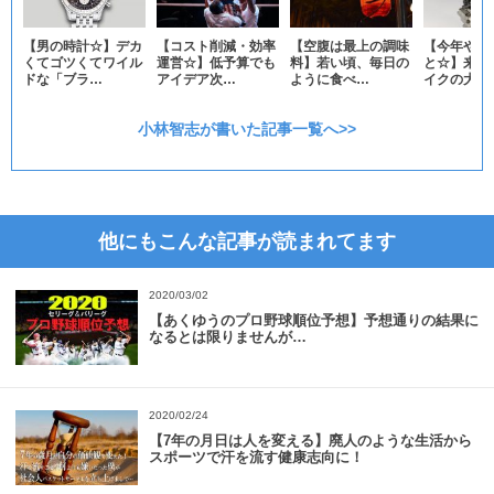
【男の時計☆】デカ
【コスト削減・効率
【空腹は最上の調味
【今年やり
くてゴツくてワイル
運営☆】低予算でも
料】若い頃、毎日の
と☆】来年
ドな「ブラ…
アイデア次…
ように食べ…
イクの大型
小林智志が書いた記事一覧へ>>
他にもこんな記事が読まれてます
2020/03/02
【あくゆうのプロ野球順位予想】予想通りの結果に
なるとは限りませんが…
2020/02/24
【7年の月日は人を変える】廃人のような生活から
スポーツで汗を流す健康志向に！