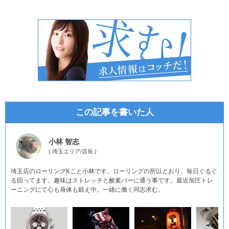
この記事を書いた人
小林 智志
(
埼玉エリア
/
店長
)
埼玉店のローリングKこと小林です。ローリングの所以とおり、毎日ぐるぐ
る回ってます。趣味はストレッチと酸素バーに通う事です。最近加圧トレ
ーニングにて心も身体も鍛え中。一緒に働く同志求む。