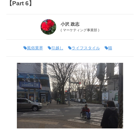
【Part 6】
小沢 政志
(
マーケティング事業部
)
風俗業界
引越し
ライフスタイル
猫