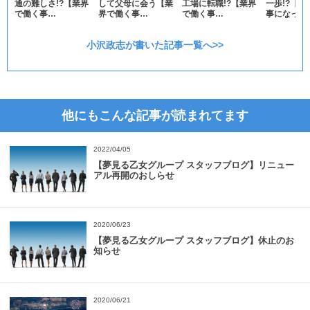
通の難しさ!?【業界
して父母に会う【業
工場に転職!?【業界
一歩!?【
で働く事…
界で働く事…
で働く事…
事になっ…
小沢政志が書いた記事一覧へ>>
他にもこんな記事が読まれてます
2022/04/05
【夢見る乙女グループ スタッフブログ】リニュー
アル再開のおしらせ
2020/06/23
【夢見る乙女グループ スタッフブログ】休止のお
知らせ
2020/06/21