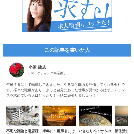
この記事を書いた人
小沢 政志
(
マーケティング事業部
)
年齢４５にして転職してきました。やる気と能力を評価してくれる会社で
す。様々な職種があり、きっと自分にあった仕事が見つかるはず。チャン
スを求めている人はぴったり！一緒に頑張りましょう！
不毛な議論と意思疎
半年に１度帰省。そ
いきなりベトナムの
新生活に向