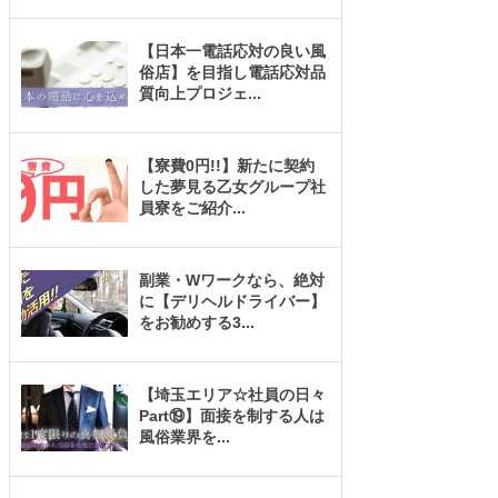
【日本一電話応対の良い風
俗店】を目指し電話応対品
質向上プロジェ
...
【寮費0円!!】新たに契約
した夢見る乙女グループ社
員寮をご紹介
...
副業・Wワークなら、絶対
に【デリヘルドライバー】
をお勧めする3
...
【埼玉エリア☆社員の日々
Part⑲】面接を制する人は
風俗業界を
...