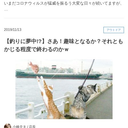
いまだコロナウィルスが猛威を振るう大変な日々が続いてますが、
…
2019/11/13
アウトドア
【釣りに夢中!?】さあ！趣味となるか？それとも
かじる程度で終わるのかｗ
小橋圭太 /
店長