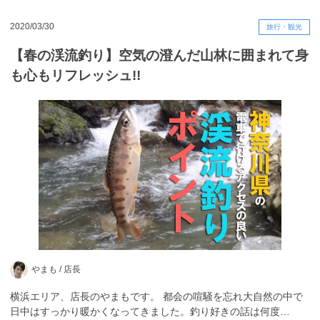
2020/03/30
旅行・観光
【春の渓流釣り】空気の澄んだ山林に囲まれて身
も心もリフレッシュ!!
やまも /
店長
横浜エリア、店長のやまもです。 都会の喧騒を忘れ大自然の中で
日中はすっかり暖かくなってきました。釣り好きの話は何度…