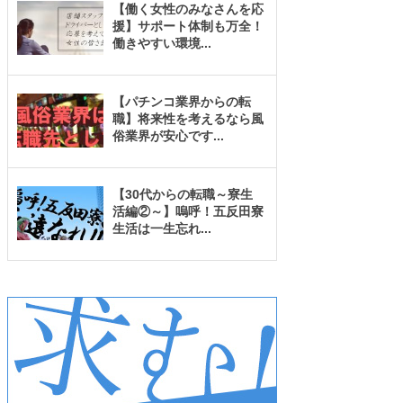
【働く女性のみなさんを応
援】サポート体制も万全！
働きやすい環境
...
【パチンコ業界からの転
職】将来性を考えるなら風
俗業界が安心です
...
【30代からの転職～寮生
活編②～】嗚呼！五反田寮
生活は一生忘れ
...