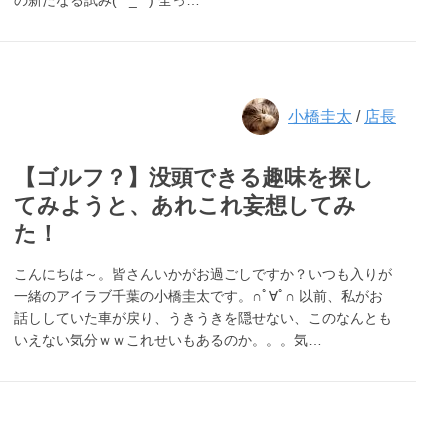
の新たなる試み(*^_^*) 全っ…
小橋圭太
/
店長
【ゴルフ？】没頭できる趣味を探し
てみようと、あれこれ妄想してみ
た！
こんにちは～。皆さんいかがお過ごしですか？いつも入りが
一緒のアイラブ千葉の小橋圭太です。∩ﾟ∀ﾟ∩ 以前、私がお
話ししていた車が戻り、うきうきを隠せない、このなんとも
いえない気分ｗｗこれせいもあるのか。。。気…