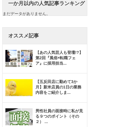
一か月以内の人気記事ランキング
まだデータがありません。
オススメ記事
【あの人気芸人も登壇!?】
第2回『風俗×転職フェ
ア』に採用担当
...
【五反田店に勤めて3か
月】新米店員の1日の業務
内容をご紹介しま
...
男性社員の面接時に私が見
る９つのポイント（その
２）
...