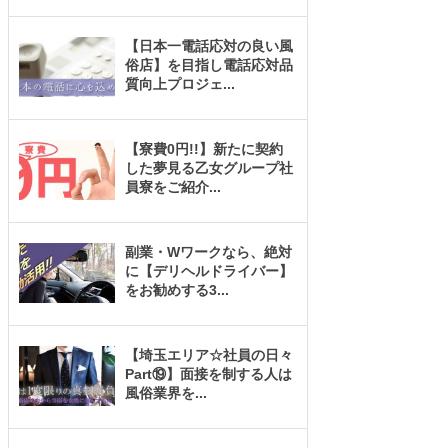
【日本一電話応対の良い風
俗店】を目指し電話応対品
質向上プロジェ
...
【寮費0円!!】新たに契約
した夢見る乙女グループ社
員寮をご紹介
...
副業・Wワークなら、絶対
に【デリヘルドライバー】
をお勧めする3
...
【埼玉エリア☆社員の日々
Part⑲】面接を制する人は
風俗業界を
...