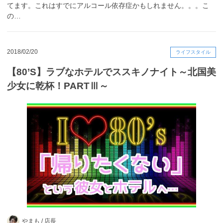
てます。これはすでにアルコール依存症かもしれません。。。こ
の…
2018/02/20
ライフスタイル
【80’S】ラブなホテルでススキノナイト～北国美
少女に乾杯！PARTⅢ～
やまも /
店長