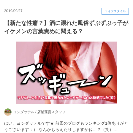
2019/09/27
ライフスタイル
【新たな性癖？】酒に溺れた風俗ずぶずぶっ子が
イケメンの言葉責めに悶える？
ヨシダッテル /
店舗運営スタッフ
はい、ヨシダッテルです★ 前回のブログもランキング1位ありがと
うございます：） なんかもらえたりしますかね…？（笑）…