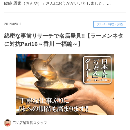
饂飩 恩家（おんや）」さんにおうかがいいたしました。…
2019/05/11
グルメ・料理・お酒
綿密な事前リサーチで名店発見!!【ラーメンネタ
に対抗Part16～香川 一福編～】
TJ /
店舗運営スタッフ