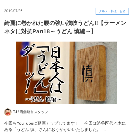
2019/07/26
グルメ・料理・お酒
綺麗に巻かれた腰の強い讃岐うどん!!【ラーメン
ネタに対抗Part18～うどん 慎編～】
TJ /
店舗運営スタッフ
今回もYouTubeに動画アップしてます！！ 今回は渋谷区代々木に
ある「うどん 慎」さんにおうかがいいたしました。 …