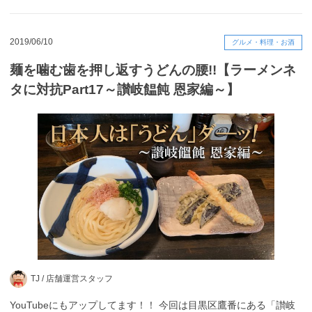
2019/06/10
グルメ・料理・お酒
麺を噛む歯を押し返すうどんの腰!!【ラーメンネ
タに対抗Part17～讃岐饂飩 恩家編～】
TJ /
店舗運営スタッフ
YouTubeにもアップしてます！！ 今回は目黒区鷹番にある「讃岐