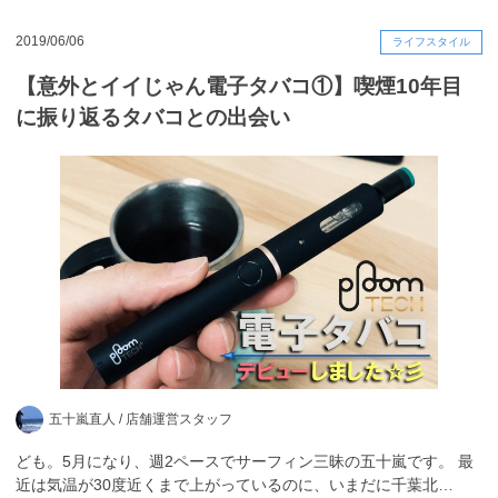
2019/06/06
ライフスタイル
【意外とイイじゃん電子タバコ①】喫煙10年目
に振り返るタバコとの出会い
五十嵐直人 /
店舗運営スタッフ
ども。5月になり、週2ペースでサーフィン三昧の五十嵐です。 最
近は気温が30度近くまで上がっているのに、いまだに千葉北…