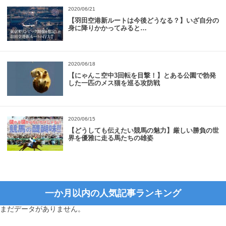
2020/06/21
【羽田空港新ルートは今後どうなる？】いざ自分の
身に降りかかってみると…
2020/06/18
【にゃんこ空中3回転を目撃！】とある公園で勃発
した一匹のメス猫を巡る攻防戦
2020/06/15
【どうしても伝えたい競馬の魅力】厳しい勝負の世
界を優雅に走る馬たちの雄姿
一か月以内の人気記事ランキング
まだデータがありません。