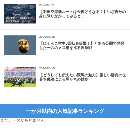
2020/06/21
【羽田空港新ルートは今後どうなる？】いざ自分の
身に降りかかってみると…
2020/06/18
【にゃんこ空中3回転を目撃！】とある公園で勃発
した一匹のメス猫を巡る攻防戦
2020/06/15
【どうしても伝えたい競馬の魅力】厳しい勝負の世
界を優雅に走る馬たちの雄姿
一か月以内の人気記事ランキング
まだデータがありません。