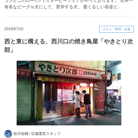
コンビニのロー○ンでスヌーピーフェアがやっております。 世界一
有名なビーグル犬にして、哲学する犬。 愛くるしい容姿と…
2016/07/10
グルメ・料理・お酒
西と東に構える、西川口の焼き鳥屋「やきとり次
郎」
秋月祐輔 /
店舗運営スタッフ