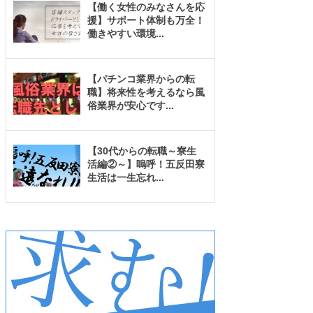
【働く女性のみなさんを応
援】サポート体制も万全！
働きやすい環境
...
【パチンコ業界からの転
職】将来性を考えるなら風
俗業界が安心です
...
【30代からの転職～寮生
活編②～】嗚呼！五反田寮
生活は一生忘れ
...