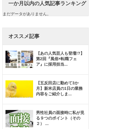
一か月以内の人気記事ランキング
まだデータがありません。
オススメ記事
【あの人気芸人も登壇!?】
第2回『風俗×転職フェ
ア』に採用担当
...
【五反田店に勤めて3か
月】新米店員の1日の業務
内容をご紹介しま
...
男性社員の面接時に私が見
る９つのポイント（その
２）
...