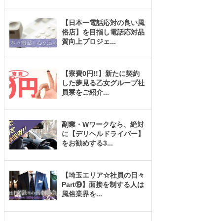
【日本一電話応対の良い風
俗店】を目指し電話応対品
質向上プロジェ
...
【寮費0円!!】新たに契約
した夢見る乙女グループ社
員寮をご紹介
...
副業・Wワークなら、絶対
に【デリヘルドライバー】
をお勧めする3
...
【埼玉エリア☆社員の日々
Part⑲】面接を制する人は
風俗業界を
...