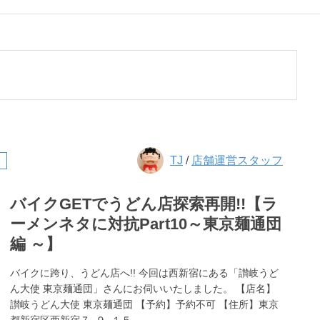
TJ
/
店舗運営スタッフ
バイクGETでうどん店探索再開!!【ラ
ーメンネタに対抗Part10～東京麺通団
編 ～】
バイクに跨り、うどん店へ!! 今回は西新宿にある「讃岐うど
ん大使 東京麺通団」さんにお伺いいたしました。 【店名】
讃岐うどん大使 東京麺通団 【予約】予約不可 【住所】東京