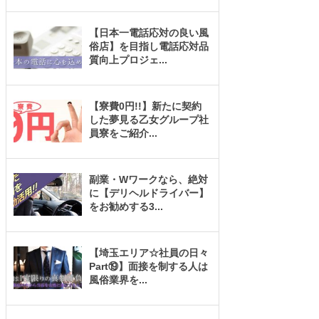
【日本一電話応対の良い風
俗店】を目指し電話応対品
質向上プロジェ
...
【寮費0円!!】新たに契約
した夢見る乙女グループ社
員寮をご紹介
...
副業・Wワークなら、絶対
に【デリヘルドライバー】
をお勧めする3
...
【埼玉エリア☆社員の日々
Part⑲】面接を制する人は
風俗業界を
...