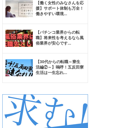
【働く女性のみなさんを応
援】サポート体制も万全！
働きやすい環境
...
【パチンコ業界からの転
職】将来性を考えるなら風
俗業界が安心です
...
【30代からの転職～寮生
活編②～】嗚呼！五反田寮
生活は一生忘れ
...