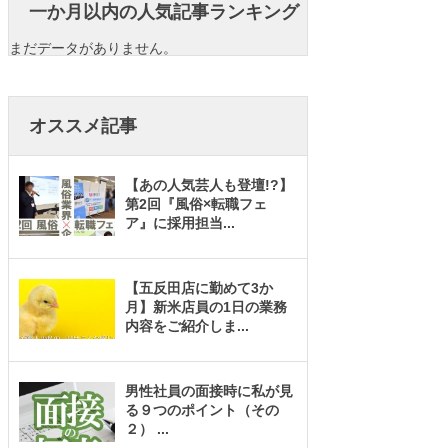
一か月以内の人気記事ランキング
まだデータがありません。
オススメ記事
【あの人気芸人も登壇!?】
第2回『風俗×転職フェ
ア』に採用担当
...
【五反田店に勤めて3か
月】新米店員の1日の業務
内容をご紹介しま
...
男性社員の面接時に私が見
る９つのポイント（その
２）
...