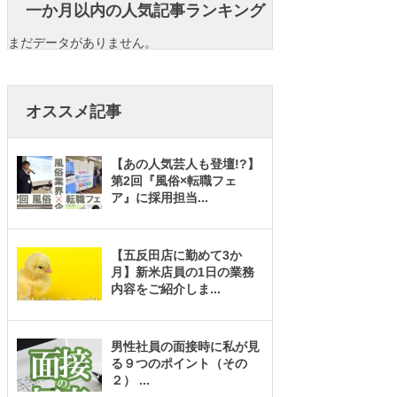
一か月以内の人気記事ランキング
まだデータがありません。
オススメ記事
【あの人気芸人も登壇!?】
第2回『風俗×転職フェ
ア』に採用担当
...
【五反田店に勤めて3か
月】新米店員の1日の業務
内容をご紹介しま
...
男性社員の面接時に私が見
る９つのポイント（その
２）
...