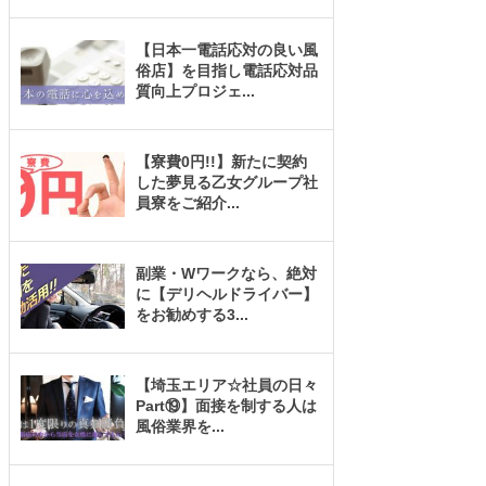
【日本一電話応対の良い風
俗店】を目指し電話応対品
質向上プロジェ
...
【寮費0円!!】新たに契約
した夢見る乙女グループ社
員寮をご紹介
...
副業・Wワークなら、絶対
に【デリヘルドライバー】
をお勧めする3
...
【埼玉エリア☆社員の日々
Part⑲】面接を制する人は
風俗業界を
...