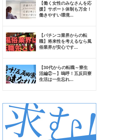
【働く女性のみなさんを応
援】サポート体制も万全！
働きやすい環境
...
【パチンコ業界からの転
職】将来性を考えるなら風
俗業界が安心です
...
【30代からの転職～寮生
活編②～】嗚呼！五反田寮
生活は一生忘れ
...