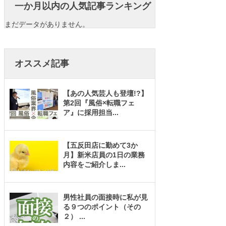
一か月以内の人気記事ランキング
まだデータがありません。
オススメ記事
【あの人気芸人も登壇!?】
第2回『風俗×転職フェ
ア』に採用担当
...
【五反田店に勤めて3か
月】新米店員の1日の業務
内容をご紹介しま
...
男性社員の面接時に私が見
る９つのポイント（その
２）
...