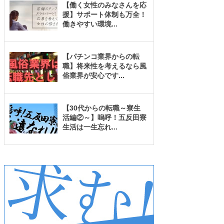
【働く女性のみなさんを応
援】サポート体制も万全！
働きやすい環境
...
【パチンコ業界からの転
職】将来性を考えるなら風
俗業界が安心です
...
【30代からの転職～寮生
活編②～】嗚呼！五反田寮
生活は一生忘れ
...