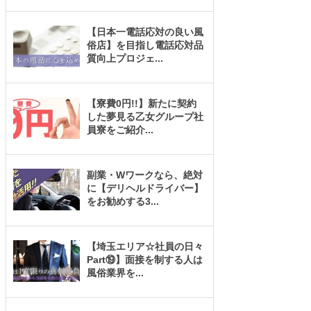
【日本一電話応対の良い風
俗店】を目指し電話応対品
質向上プロジェ
...
【寮費0円!!】新たに契約
した夢見る乙女グループ社
員寮をご紹介
...
副業・Wワークなら、絶対
に【デリヘルドライバー】
をお勧めする3
...
【埼玉エリア☆社員の日々
Part⑲】面接を制する人は
風俗業界を
...