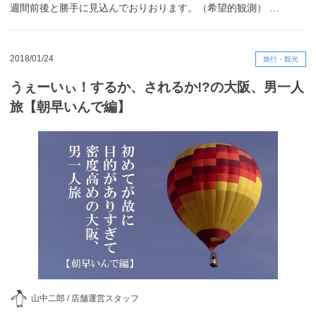
週間前後と勝手に見込んでおりおります。（希望的観測） …
2018/01/24
旅行・観光
うぇーいぃ！するか、されるか!?の大阪、男一人
旅【朝早いんで編】
山中二郎 /
店舗運営スタッフ