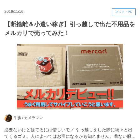
2019/11/16
ネット・PC
【断捨離＆小遣い稼ぎ】引っ越しで出た不用品を
メルカリで売ってみた！
牛歩 /
カメラマン
必要ないけど捨てるには惜しいモノ 引っ越しをした際に続々と出
てくるゴミ。人によってはお宝になるかも知れません。着ない服…