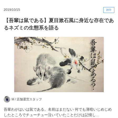
2019/10/15
雑学
【吾輩は鼠である】夏目漱石風に身近な存在であ
るネズミの生態系を語る
M /
店舗運営スタッフ
吾輩わがはいは鼠である。名前はまだない 何でも薄暗いじめじめ
したところでチューチュー泣いていたことだけは記憶し…