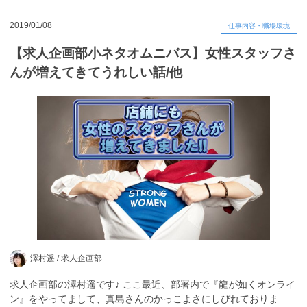
2019/01/08
仕事内容・職場環境
【求人企画部小ネタオムニバス】女性スタッフさ
んが増えてきてうれしい話/他
澤村遥 /
求人企画部
求人企画部の澤村遥です♪ ここ最近、部署内で『龍が如くオンライ
ン』をやってまして、真島さんのかっこよさにしびれておりま…