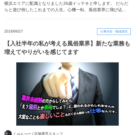
横浜エリアに配属となりました26歳イッテキと申します。 だらだ
らと遊び倒したこれまでの人生。心機一転、風俗業界に飛び込…
2018/06/27
仕事内容・職場環境
【入社半年の私が考える風俗業界】新たな業務も
増えてやりがいを感じてます
じゅんぺー /
店舗運営スタッフ